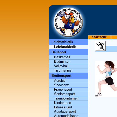
Startseite
Leichtathletik
Leichtathletik
Ballsport
Basketball
Badminton
Volleyball
Tischtennis
Breitensport
Aerobic
Showtanz
Frauensport
Seniorensport
Trampolinturnen
Kindersport
Fitness und
Ausdauersport
Automodellsport