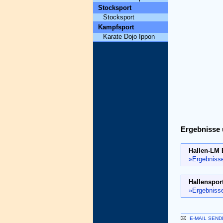
Stocksport
Stocksport
Kampfsport
Karate Dojo Ippon
Ergebnisse 
Hallen-LM E
»Ergebniss
Hallensport
»Ergebniss
E-MAIL SEND