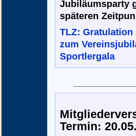
Jubiläumsparty g
späteren Zeitpun
TLZ: Gratulation
zum Vereinsjubi
Sportlergala
Mitgliederve
Termin: 20.05