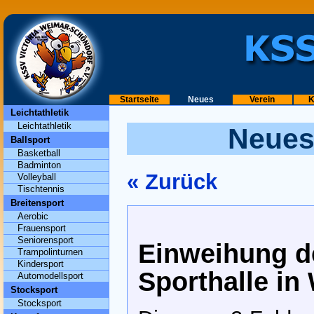
Startseite
Neues
Verein
K
Leichtathletik
Leichtathletik
Neues
Ballsport
Basketball
Badminton
« Zurück
Volleyball
Tischtennis
Breitensport
Aerobic
Frauensport
Seniorensport
Einweihung d
Trampolinturnen
Kindersport
Sporthalle in
Automodellsport
Stocksport
Stocksport