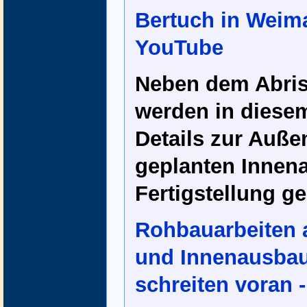
Bertuch in Weim
YouTube
Neben dem Abriss
werden in diese
Details zur Auße
geplanten Innen
Fertigstellung ge
Rohbauarbeiten a
und Innenausba
schreiten voran 